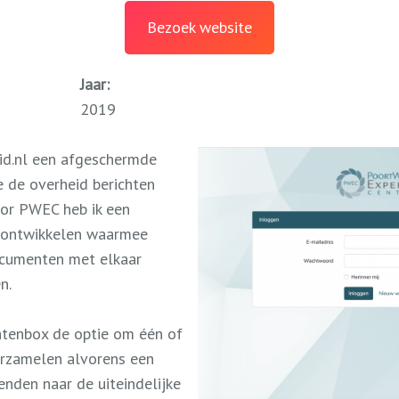
Bezoek website
Jaar:
2019
id.nl een afgeschermde
 de overheid berichten
oor PWEC heb ik een
 ontwikkelen waarmee
ocumenten met elkaar
n.
htenbox de optie om één of
rzamelen alvorens een
enden naar de uiteindelijke