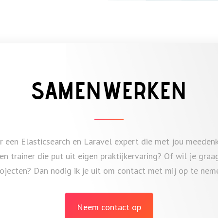
SAMENWERKEN
ar een Elasticsearch en Laravel expert die met jou meeden
n trainer die put uit eigen praktijkervaring? Of wil je gra
ojecten? Dan nodig ik je uit om contact met mij op te nem
Neem contact op