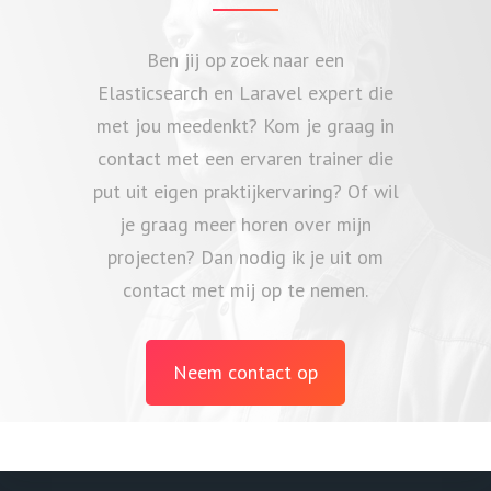
Ben jij op zoek naar een
Elasticsearch en Laravel expert die
met jou meedenkt? Kom je graag in
contact met een ervaren trainer die
put uit eigen praktijkervaring? Of wil
je graag meer horen over mijn
projecten? Dan nodig ik je uit om
contact met mij op te nemen.
Neem contact op