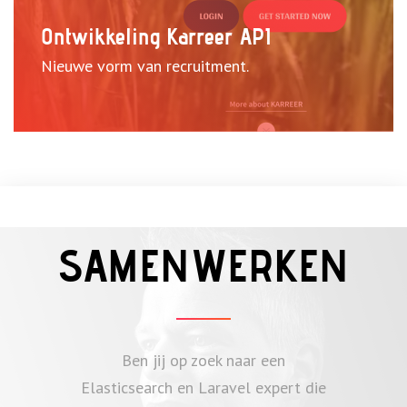
Ontwikkeling Karreer API
Nieuwe vorm van recruitment.
Bekijk case
SAMENWERKEN
Ben jij op zoek naar een
Elasticsearch en Laravel expert die