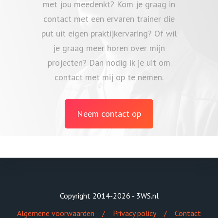
met jou meedenkt? Kom je graag in
contact met een ervaren trainer die
put uit eigen praktijkervaring? Of wil
je graag meer horen over mijn
projecten? Dan nodig ik je uit om
contact met mij op te nemen.
Neem contact op
Copyright 2014-2026 - 3WS.nl
Algemene voorwaarden
Privacy policy
Contact